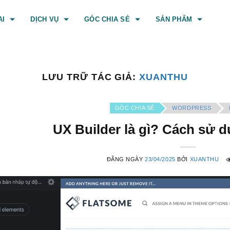
AI
DỊCH VỤ
GÓC CHIA SẺ
SẢN PHẨM
LƯU TRỮ TÁC GIẢ:
XUANTHU
GÓC CHIA SẺ
WORDPRESS
UX Builder là gì? Cách sử 
ĐĂNG NGÀY
23/04/2025
BỞI
XUANTHU