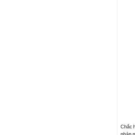
Chắc h
pháp nà