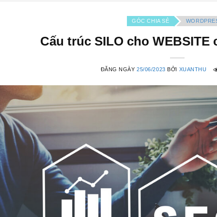
GÓC CHIA SẺ
WORDPRE
Cấu trúc SILO cho WEBSITE
ĐĂNG NGÀY
25/06/2023
BỞI
XUANTHU