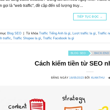
n gọi là “web traffic“, đề cập đến số lượng truy…
TIẾP TỤC ĐỌC
→
 mục
Blog SEO
|
Từ khóa
Traffic Tiếng Anh là gì
,
Lượt traffic la gì
,
Traffic n
h traffic
,
Traffic Shopee la gì
,
Traffic Facebook la gì
BLOG SEO
BACK-END
Cách kiếm tiền từ SEO n
ĐĂNG NGÀY
16/05/2023
BỞI
XUANTHU