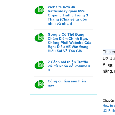
Không
có
bình
Website hơn 4k
luận
traffics/day giảm 65%
ở
Google
Organic Traffic Trong 3
API
Tháng (Chia sẻ từ góc
Leak,
nhìn cá nhân)
Semantic
SEO
Không
và
có
Topical
bình
Google Có Thể Đang
Authority:
luận
Cách
Chấm Điểm Chính Bạn,
ở
Xây
Website
Không Phải Website Của
Dựng
hơn
Website
Bạn: Điều AE Vẫn Đang
4k
Có
Hiểu Sai Về Tác Giả
traffics/day
Thể
This en
giảm
Xếp
Không
65%
Hạng
UX Bui
có
Organic
Trong
bình
2 Cách cải thiện Traffic
Traffic
Kỷ
luận
Bloggi
Trong
Nguyên
với từ khóa có Volume =
ở
3
AI
Google
0
Tháng
năng, 
Search
Có
(Chia
Không
Thể
sẻ
có
Đang
từ
bình
Công cụ làm seo hiện
Chấm
góc
luận
Điểm
nhìn
nay
ở
Chính
cá
2
Bạn,
nhân)
Không
Cách
Không
có
cải
Phải
bình
thiện
Website
luận
Traffic
Chuyên
Của
ở
với
Bạn:
Công
How to e
từ
Điều
cụ
khóa
AE
làm
UX Buil
có
Vẫn
seo
Volume
Đang