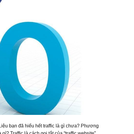
iệu bạn đã hiểu hết traffic là gì chưa? Phương
ì? Traffic là cách gọi tắt của “traffic website”