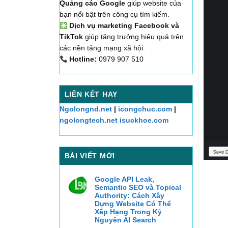
Quảng cáo Google
giúp website của
bạn nổi bật trên công cụ tìm kiếm.
Dịch vụ marketing Facebook và
TikTok
giúp tăng trưởng hiệu quả trên
các nền tảng mạng xã hội.
Hotline:
0979 907 510
LIÊN KẾT HAY
Ngolongnd.net
|
icongchuc.com
|
ngolongtech.net
isuckhoe.com
BÀI VIẾT MỚI
Google API Leak,
Semantic SEO và Topical
Authority: Cách Xây
Dựng Website Có Thể
Xếp Hạng Trong Kỷ
Nguyên AI Search