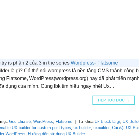
try is phần 2 của 3 in the series
Wordpress- Flatsome
lder là gì? Có thể nói wordpress là nền tảng CMS thành công bậ
ng Flatsome, WordPress(wordpress.org) nay đã phát triển mạnh 
đa dụng của mình. Cùng lbk tìm hiểu ngay nhé! Ux…
TIẾP TỤC ĐỌC
→
 mục
Góc chia sẻ
,
WordPress
,
Flatsome
|
Từ khóa
Ux Block là gì
,
UX Build
nable UX builder for custom post types
,
ux builder
,
uxbuilder
,
Cài đặt UX Bui
der WordPress
,
Hướng dẫn sử dụng UX Builder