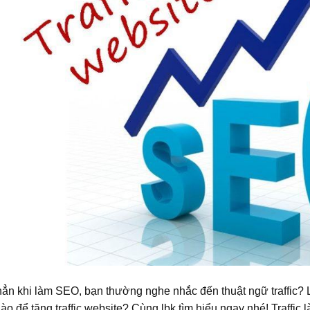
ẳn khi làm SEO, bạn thường nghe nhắc đến thuật ngữ traffic? L
o để tăng traffic website? Cùng lbk tìm hiểu ngay nhé! Traffic là g