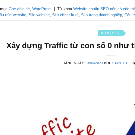
 mục
Góc chia sẻ
,
WordPress
|
Từ khóa
Website chuẩn SEO nên có các th
ấu trúc website
,
Silo website
,
Silo effect la gì
,
Silo trong doanh nghiệp
,
Cấu tr
BLOG SEO
Xây dựng Traffic từ con số 0 như 
ĐĂNG NGÀY
13/06/2023
BỞI
XUANTHU