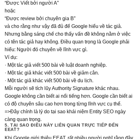
“Được Viết bởi người A”
hoặc
“Được review bởi chuyên gia B”
và cho rằng như vậy đã đủ để Google hiểu về tác giả.
Nhưng bằng sáng chế cho thấy vấn đề không nằm ở việc
có tên tác giả hay không. Điều quan trọng là Google phải
hiểu: Người đó chuyên về lĩnh vực gì.
Ví dụ:
· Một tác giả viết 500 bài về luật doanh nghiệp.
· Một tác giả khác viết 500 bài về giảm cân.
· Một tác giả khác viết 500 bài về du lịch.
Mỗi người sẽ tích lũy Authority Signature khác nhau.
Google không cần biết ai nổi tiếng hơn. Google cần biết ai
có độ chuyên sâu cao hơn trong từng lĩnh vực cụ thể.
=>Đây chính là lý do tại sao khái niệm Entity SEO ngày
càng quan trọng.
5. TẠI SAO ĐIỀU NÀY LIÊN QUAN TRỰC TIẾP ĐẾN
EEAT?
Khi Google giới thiệu EEAT, rất nhiều người nghĩ rằng đây