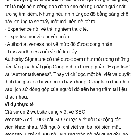
chỉ là một bộ hướng dẫn dành cho đội ngũ đánh giá chất
lượng tìm kiếm. Nhưng nếu nhìn từ góc độ bằng sáng chế
này, chúng ta sẽ thấy một mối liên hệ rất rõ.
· Experience nói về trải nghiệm thực tế.
· Expertise nói về chuyên môn.
· Authoritativeness nói về mức độ được công nhận.
· Trustworthiness nói về độ tin cậy.
Authority Signature có thể được xem như một trong những
nền tảng kỹ thuật giúp Google định lượng phần “Expertise”
và “Authoritativeness”. Thay vì chỉ đọc một bài viết và quyết
định tác giả có chuyên môn hay không, Google có thể nhìn
vào lịch sử đóng góp của người đó trên hàng trăm tài liệu
khác nhau.
Ví dụ thực tế
Giả sử có 2 website cùng viết về SEO.
Website A có 1.000 bài SEO được viết bởi 50 cộng tác
viên khác nhau. Mỗi người chỉ viết vài bài rồi biến mất.
Website B chỉ có 300 bài. Nhưng toàn bộ nội dung đều do