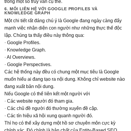
trong một số truy vấn cụ thể.
6. MỐI LIÊN HỆ VỚI GOOGLE PROFILES VÀ
KNOWLEDGE GRAPH
Một chi tiết rất đáng chú ý là Google đang ngày càng đẩy
mạnh việc nhận diện con người như những thực thể độc
lập. Chúng ta thấy điều này thông qua:
· Google Profiles.
· Knowledge Graph.
· AI Overviews.
· Google Perspectives.
Các hệ thống này đều có chung một mục tiêu là Google
muốn hiểu ai đang tạo ra nội dung. Không chỉ website nào
đang xuất bản nội dung.
Nếu Google có thể liên kết một người với
· Các website người đó tham gia.
· Các chủ đề người đó thường xuyên đề cập.
· Các tín hiệu xã hội xung quanh người đó.
Thì họ có thể xây dựng một hồ sơ chuyên môn cực kỳ
chính xác. Đó chính là bản chất của Entity-Based SEO.