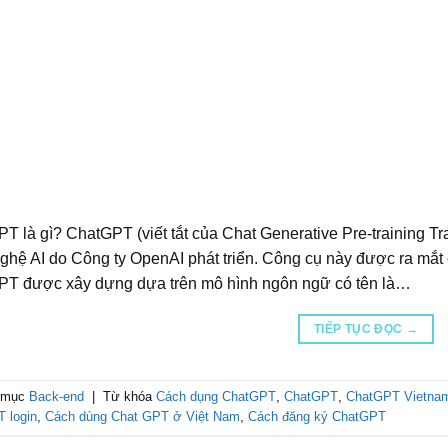
T là gì? ChatGPT (viết tắt của Chat Generative Pre-training Tr
ghệ AI do Công ty OpenAI phát triển. Công cụ này được ra mắt
T được xây dựng dựa trên mô hình ngôn ngữ có tên là…
TIẾP TỤC ĐỌC
→
 mục
Back-end
|
Từ khóa
Cách dụng ChatGPT
,
ChatGPT
,
ChatGPT Vietna
 login
,
Cách dùng Chat GPT ở Việt Nam
,
Cách đăng ký ChatGPT