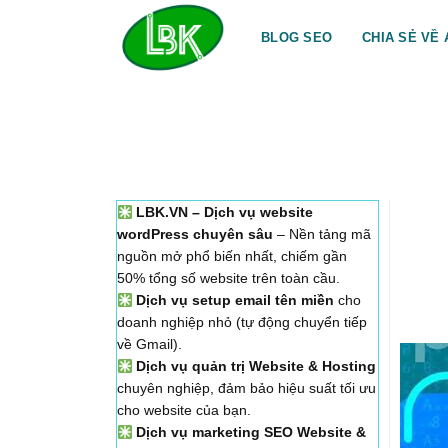
Bỏ
qua
BLOG SEO
CHIA SẺ VỀ 
nội
dung
LBK.VN – Dịch vụ website
wordPress chuyên sâu
– Nền tảng mã
nguồn mở phổ biến nhất, chiếm gần
50% tổng số website trên toàn cầu.
Dịch vụ setup email tên miền
cho
doanh nghiệp nhỏ (tự động chuyển tiếp
về Gmail).
Dịch vụ quản trị Website & Hosting
chuyên nghiệp, đảm bảo hiệu suất tối ưu
cho website của bạn.
Dịch vụ marketing SEO Website &