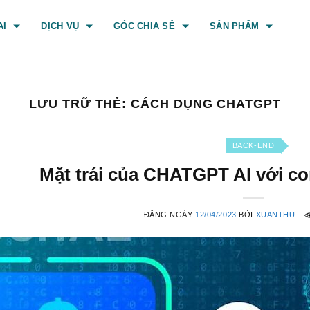
AI
DỊCH VỤ
GÓC CHIA SẺ
SẢN PHẨM
LƯU TRỮ THẺ:
CÁCH DỤNG CHATGPT
BACK-END
Mặt trái của CHATGPT AI với co
ĐĂNG NGÀY
12/04/2023
BỞI
XUANTHU