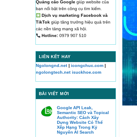
Quảng cáo Google
giúp website của
bạn nổi bật trên công cụ tìm kiếm.
Dịch vụ marketing Facebook và
TikTok
giúp tăng trưởng hiệu quả trên
các nền tảng mạng xã hội.
Hotline:
0979 907 510
LIÊN KẾT HAY
Ngolongnd.net
|
icongchuc.com
|
ngolongtech.net
isuckhoe.com
BÀI VIẾT MỚI
Google API Leak,
Semantic SEO và Topical
Authority: Cách Xây
Dựng Website Có Thể
Xếp Hạng Trong Kỷ
Nguyên AI Search