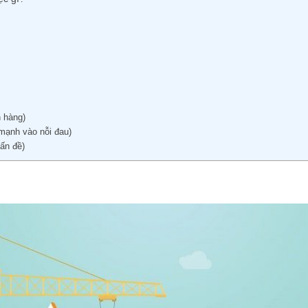
 hàng)
 mạnh vào nỗi đau)
vấn đề)