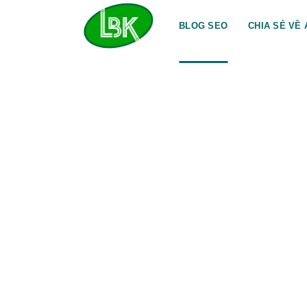
Bỏ
qua
BLOG SEO
CHIA SẺ VỀ 
nội
dung