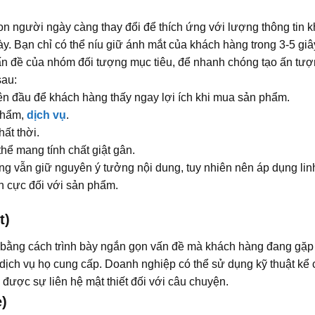
on người ngày càng thay đổi để thích ứng với lượng thông tin k
y. Bạn chỉ có thể níu giữ ánh mắt của khách hàng trong 3-5 giâ
ấn đề của nhóm đối tượng mục tiêu, để nhanh chóng tạo ấn tượn
sau:
ên đầu để khách hàng thấy ngay lợi ích khi mua sản phẩm.
phẩm,
dịch vụ
.
ất thời.
hể mang tính chất giật gân.
ng vẫn giữ nguyên ý tưởng nội dung, tuy nhiên nên áp dụng li
h cực đối với sản phẩm.
t)
 bằng cách trình bày ngắn gọn vấn đề mà khách hàng đang gặp p
ịch vụ họ cung cấp. Doanh nghiệp có thể sử dụng kỹ thuật kể c
được sự liên hệ mật thiết đối với câu chuyện.
e)