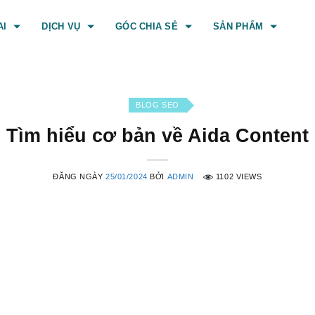
AI
DỊCH VỤ
GÓC CHIA SẺ
SẢN PHẨM
BLOG SEO
Tìm hiểu cơ bản về Aida Content
ĐĂNG NGÀY
25/01/2024
BỞI
ADMIN
1102 VIEWS