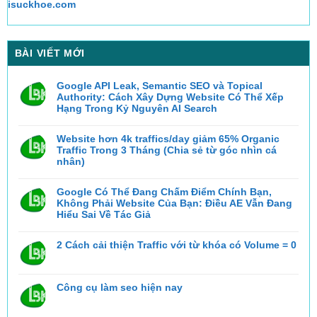
isuckhoe.com
BÀI VIẾT MỚI
Google API Leak, Semantic SEO và Topical
Authority: Cách Xây Dựng Website Có Thể Xếp
Hạng Trong Kỷ Nguyên AI Search
Không
có
bình
Website hơn 4k traffics/day giảm 65% Organic
luận
Traffic Trong 3 Tháng (Chia sẻ từ góc nhìn cá
ở
Google
nhân)
API
Không
Leak,
có
Semantic
bình
Google Có Thể Đang Chấm Điểm Chính Bạn,
SEO
luận
và
Không Phải Website Của Bạn: Điều AE Vẫn Đang
ở
Topical
Website
Hiểu Sai Về Tác Giả
Authority:
hơn
Cách
Không
4k
Xây
có
traffics/day
Dựng
bình
2 Cách cải thiện Traffic với từ khóa có Volume = 0
giảm
Website
luận
65%
Có
ở
Không
Organic
Thể
Google
có
Traffic
Xếp
Có
bình
Trong
Hạng
Thể
luận
3
Trong
Công cụ làm seo hiện nay
ở
Đang
Tháng
Kỷ
2
Chấm
(Chia
Nguyên
Không
Cách
Điểm
sẻ
AI
có
cải
Chính
từ
Search
bình