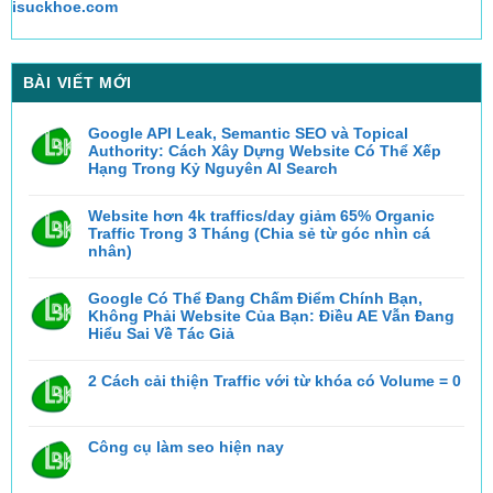
isuckhoe.com
BÀI VIẾT MỚI
Google API Leak, Semantic SEO và Topical
Authority: Cách Xây Dựng Website Có Thể Xếp
Hạng Trong Kỷ Nguyên AI Search
Không
có
bình
Website hơn 4k traffics/day giảm 65% Organic
luận
Traffic Trong 3 Tháng (Chia sẻ từ góc nhìn cá
ở
Google
nhân)
API
Không
Leak,
có
Semantic
bình
Google Có Thể Đang Chấm Điểm Chính Bạn,
SEO
luận
và
Không Phải Website Của Bạn: Điều AE Vẫn Đang
ở
Topical
Website
Hiểu Sai Về Tác Giả
Authority:
hơn
Cách
Không
4k
Xây
có
traffics/day
Dựng
bình
2 Cách cải thiện Traffic với từ khóa có Volume = 0
giảm
Website
luận
65%
Có
ở
Không
Organic
Thể
Google
có
Traffic
Xếp
Có
bình
Trong
Hạng
Thể
luận
3
Trong
Công cụ làm seo hiện nay
ở
Đang
Tháng
Kỷ
2
Chấm
(Chia
Nguyên
Không
Cách
Điểm
sẻ
AI
có
cải
Chính
từ
Search
bình