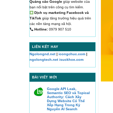
Quảng cáo Google
giúp website của
bạn nổi bật trên công cụ tìm kiếm.
Dịch vụ marketing Facebook và
TikTok
giúp tăng trưởng hiệu quả trên
các nền tảng mạng xã hội.
Hotline:
0979 907 510
LIÊN KẾT HAY
Ngolongnd.net
|
icongchuc.com
|
ngolongtech.net
isuckhoe.com
BÀI VIẾT MỚI
Google API Leak,
Semantic SEO và Topical
Authority: Cách Xây
Dựng Website Có Thể
Xếp Hạng Trong Kỷ
Nguyên AI Search