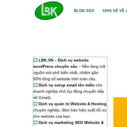
Bỏ
qua
BLOG SEO
CHIA SẺ VỀ 
nội
dung
LBK.VN – Dịch vụ website
wordPress chuyên sâu
– Nền tảng mã
nguồn mở phổ biến nhất, chiếm gần
50% tổng số website trên toàn cầu.
Dịch vụ setup email tên miền
cho
doanh nghiệp nhỏ (tự động chuyển tiếp
về Gmail).
Dịch vụ quản trị Website & Hosting
chuyên nghiệp, đảm bảo hiệu suất tối ưu
cho website của bạn.
Dịch vụ marketing SEO Website &