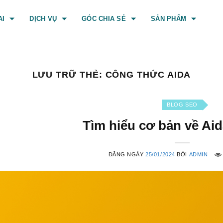
AI
DỊCH VỤ
GÓC CHIA SẺ
SẢN PHẨM
LƯU TRỮ THẺ:
CÔNG THỨC AIDA
BLOG SEO
Tìm hiểu cơ bản về Ai
ĐĂNG NGÀY
25/01/2024
BỞI
ADMIN