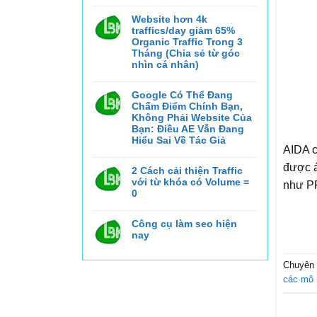
Không
có
bình
Website hơn 4k
luận
traffics/day giảm 65%
ở
Google
Organic Traffic Trong 3
API
Tháng (Chia sẻ từ góc
Leak,
nhìn cá nhân)
Semantic
SEO
Không
và
có
Topical
bình
Google Có Thể Đang
Authority:
luận
Cách
Chấm Điểm Chính Bạn,
ở
Xây
Website
Không Phải Website Của
Dựng
hơn
Website
Bạn: Điều AE Vẫn Đang
4k
Có
Hiểu Sai Về Tác Giả
traffics/day
Thể
giảm
AIDA c
Xếp
Không
65%
Hạng
có
Organic
Trong
được á
bình
2 Cách cải thiện Traffic
Traffic
Kỷ
luận
Trong
Nguyên
với từ khóa có Volume =
như P
ở
3
AI
Google
0
Tháng
Search
Có
(Chia
Không
Thể
sẻ
có
Đang
từ
bình
Công cụ làm seo hiện
Chấm
góc
luận
Điểm
nhìn
nay
ở
Chính
cá
2
Bạn,
nhân)
Không
Cách
Không
có
cải
Phải
bình
Chuyên
thiện
Website
luận
Traffic
Của
các mô 
ở
với
Bạn:
Công
từ
Điều
cụ
khóa
AE
làm
có
Vẫn
seo
Volume
Đang