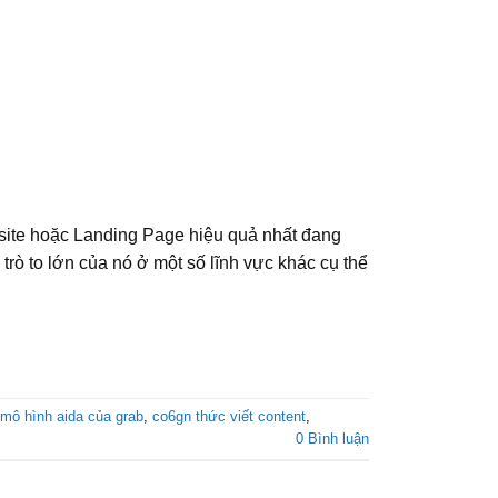
bsite hoặc Landing Page hiệu quả nhất đang
rò to lớn của nó ở một số lĩnh vực khác cụ thể
mô hình aida của grab
,
co6gn thức viết content
,
0 Bình luận