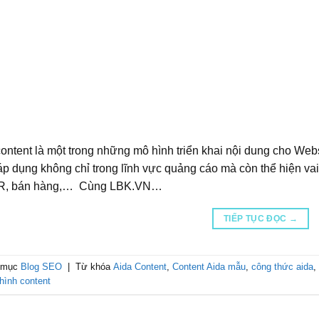
ontent là một trong những mô hình triển khai nội dung cho We
p dụng không chỉ trong lĩnh vực quảng cáo mà còn thể hiện vai t
R, bán hàng,… Cùng LBK.VN…
TIẾP TỤC ĐỌC
→
 mục
Blog SEO
|
Từ khóa
Aida Content
,
Content Aida mẫu
,
công thức aida
,
hình content