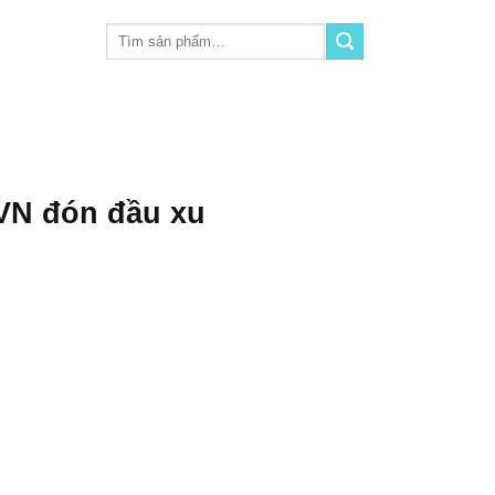
Tìm
kiếm:
VN đón đầu xu