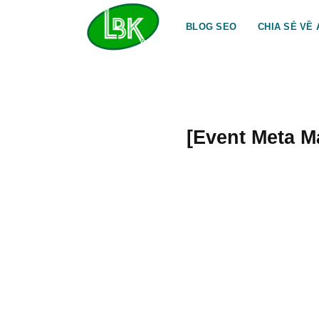
Bỏ
qua
BLOG SEO
CHIA SẺ VỀ 
nội
dung
[Event Meta 