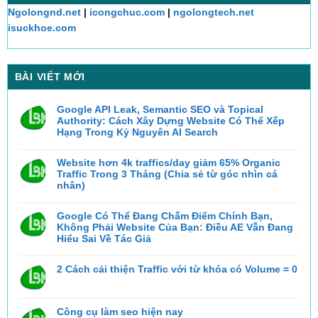
Ngolongnd.net
|
icongchuc.com
|
ngolongtech.net
isuckhoe.com
BÀI VIẾT MỚI
Google API Leak, Semantic SEO và Topical
Authority: Cách Xây Dựng Website Có Thể Xếp
Hạng Trong Kỷ Nguyên AI Search
Không
có
bình
Website hơn 4k traffics/day giảm 65% Organic
luận
Traffic Trong 3 Tháng (Chia sẻ từ góc nhìn cá
ở
Google
nhân)
API
Không
Leak,
có
Semantic
bình
Google Có Thể Đang Chấm Điểm Chính Bạn,
SEO
luận
và
Không Phải Website Của Bạn: Điều AE Vẫn Đang
ở
Topical
Website
Hiểu Sai Về Tác Giả
Authority:
hơn
Cách
Không
4k
Xây
có
traffics/day
Dựng
bình
2 Cách cải thiện Traffic với từ khóa có Volume = 0
giảm
Website
luận
65%
Có
ở
Không
Organic
Thể
Google
có
Traffic
Xếp
Có
bình
Trong
Hạng
Thể
luận
3
Trong
Công cụ làm seo hiện nay
ở
Đang
Tháng
Kỷ