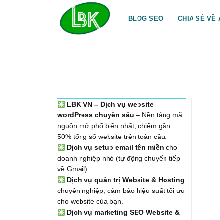
Bỏ
qua
BLOG SEO
CHIA SẺ VỀ 
nội
dung
LBK.VN – Dịch vụ website
wordPress chuyên sâu
– Nền tảng mã
nguồn mở phổ biến nhất, chiếm gần
50% tổng số website trên toàn cầu.
Dịch vụ setup email tên miền
cho
doanh nghiệp nhỏ (tự động chuyển tiếp
về Gmail).
Dịch vụ quản trị Website & Hosting
chuyên nghiệp, đảm bảo hiệu suất tối ưu
cho website của bạn.
Dịch vụ marketing SEO Website &