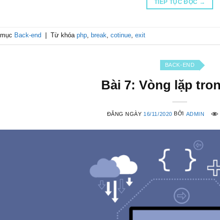
TIẾP TỤC ĐỌC
→
 mục
Back-end
|
Từ khóa
php
,
break
,
cotinue
,
exit
BACK-END
Bài 7: Vòng lặp tr
ĐĂNG NGÀY
16/11/2020
BỞI
ADMIN