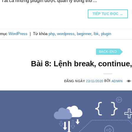
 Tất cả những plugin được quản lý trong thư…
TIẾP TỤC ĐỌC
→
 mục
WordPress
|
Từ khóa
php
,
wordpress
,
beginner
,
lbk
,
plugin
BACK-END
Bài 8: Lệnh break, continue,
ĐĂNG NGÀY
22/11/2020
BỞI
ADMIN