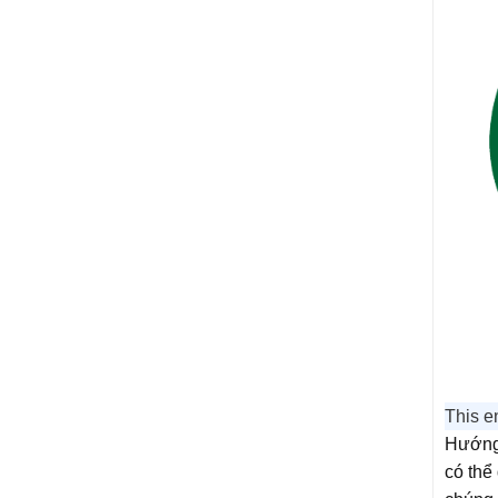
This en
Hướng 
có thể