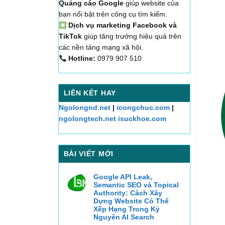
Quảng cáo Google
giúp website của
bạn nổi bật trên công cụ tìm kiếm.
Dịch vụ marketing Facebook và
TikTok
giúp tăng trưởng hiệu quả trên
các nền tảng mạng xã hội.
Hotline:
0979 907 510
LIÊN KẾT HAY
Ngolongnd.net
|
icongchuc.com
|
ngolongtech.net
isuckhoe.com
BÀI VIẾT MỚI
Google API Leak,
Semantic SEO và Topical
Authority: Cách Xây
Dựng Website Có Thể
Xếp Hạng Trong Kỷ
Nguyên AI Search