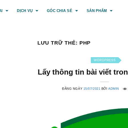
AI
DỊCH VỤ
GÓC CHIA SẺ
SẢN PHẨM
LƯU TRỮ THẺ:
PHP
WORDPRESS
Lấy thông tin bài viết tr
ĐĂNG NGÀY
15/07/2021
BỞI
ADMIN