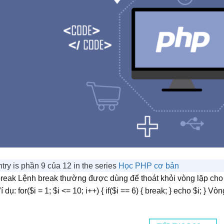
ntry is phần 9 của 12 in the series
Học PHP cơ bản
reak Lệnh break thường được dùng để thoát khỏi vòng lặp cho 
 dụ: for($i = 1; $i <= 10; i++) { if($i == 6) { break; } echo $i; }