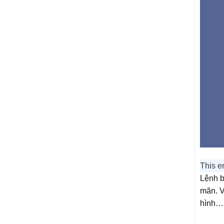
This e
Lệnh b
mãn. Ví
hình…