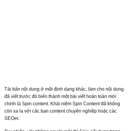
Tái bản nội dung ở một định dạng khác, làm cho nội dung
đã viết trước đó biến thành một bài viết hoàn toàn mới
chính là Spin content. Khái niệm Spin Content đã không
còn xa lạ với các bạn content chuyên nghiệp hoặc các
SEOer.