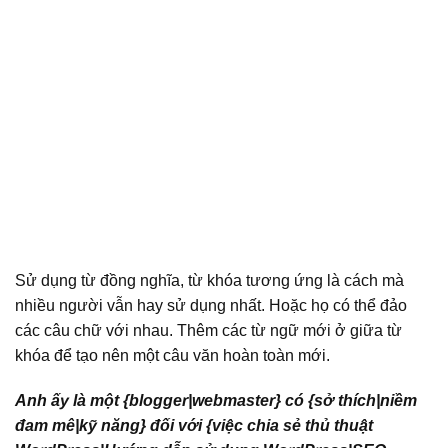
Sử dụng từ đồng nghĩa, từ khóa tương ứng là cách mà
nhiều người vẫn hay sử dụng nhất. Hoặc họ có thể đảo
các câu chữ với nhau. Thêm các từ ngữ mới ở giữa từ
khóa để tạo nên một câu văn hoàn toàn mới.
Anh ấy là một {blogger|webmaster} có {sở thích|niềm
đam mê|kỹ năng} đối với {việc chia sẻ thủ thuật