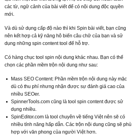
các từ, ngữ cảnh của bài viết để có nội dung độc quyền
mới.
Và dù sử dụng cấp độ nào thì khi Spin bài viết, bạn cũng
nên kết hợp cả kỹ năng hô biến câu chữ của bạn và sử
dụng những spin content tool để hỗ trợ.
Có hàng chục tool spin nội dung khác nhau. Bạn có thể
chọn các phần mềm trộn nội dung như sau:
Mass SEO Content: Phần mềm trộn nội dung này mặc
dù có thu phí nhưng nhận được sự đánh giá cao của
nhiều SEOer.
SpinnerTools.com cũng là tool spin content được sử
dụng nhiều.
SpinEditor.com là tool chuyên về tiếng Việt nên sẽ có
nhiều tính năng hấp dẫn. Các trộn nội dung cũng sẽ phù
hợp với văn phong của người Việt hơn.