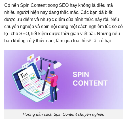
Có nên Spin Content trong SEO hay không là điều mà
nhiều người hiện nay đang thắc mắc. Các bạn đã biết
được ưu điểm và nhược điểm của hình thức này rồi. Nếu
chuyên nghiệp và spin nội dung một cách nghiêm túc sẽ có
lợi cho SEO, tiết kiệm được thời gian viết bài. Nhưng nếu
bạn không có ý thức cao, làm qua loa thì sẽ rất có hại.
Hướng dẫn cách Spin Content chuyên nghiệp