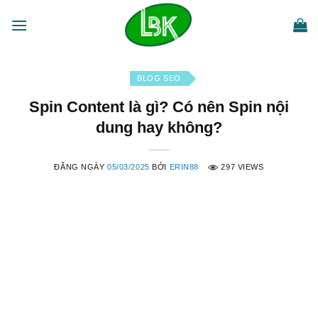
Bỏ
qua
nội
dung
BLOG SEO
Spin Content là gì? Có nên Spin nội
dung hay không?
ĐĂNG NGÀY
05/03/2025
BỞI
ERIN88
297 VIEWS