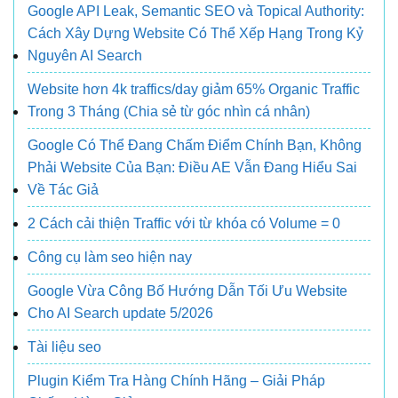
Google API Leak, Semantic SEO và Topical Authority:
Cách Xây Dựng Website Có Thể Xếp Hạng Trong Kỷ
Nguyên AI Search
Website hơn 4k traffics/day giảm 65% Organic Traffic
Trong 3 Tháng (Chia sẻ từ góc nhìn cá nhân)
Google Có Thể Đang Chấm Điểm Chính Bạn, Không
Phải Website Của Bạn: Điều AE Vẫn Đang Hiểu Sai
Về Tác Giả
2 Cách cải thiện Traffic với từ khóa có Volume = 0
Công cụ làm seo hiện nay
Google Vừa Công Bố Hướng Dẫn Tối Ưu Website
Cho AI Search update 5/2026
Tài liệu seo
Plugin Kiểm Tra Hàng Chính Hãng – Giải Pháp