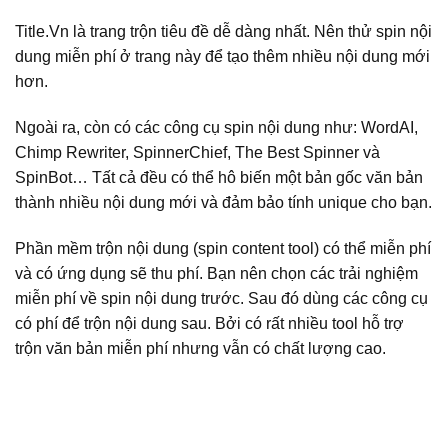
Title.Vn là trang trộn tiêu đề dễ dàng nhất. Nên thử spin nội
dung miễn phí ở trang này để tạo thêm nhiều nội dung mới
hơn.
Ngoài ra, còn có các công cụ spin nội dung như: WordAI,
Chimp Rewriter, SpinnerChief, The Best Spinner và
SpinBot… Tất cả đều có thể hô biến một bản gốc văn bản
thành nhiều nội dung mới và đảm bảo tính unique cho bạn.
Phần mềm trộn nội dung (spin content tool) có thể miễn phí
và có ứng dụng sẽ thu phí. Bạn nên chọn các trải nghiệm
miễn phí về spin nội dung trước. Sau đó dùng các công cụ
có phí để trộn nội dung sau. Bởi có rất nhiều tool hỗ trợ
trộn văn bản miễn phí nhưng vẫn có chất lượng cao.