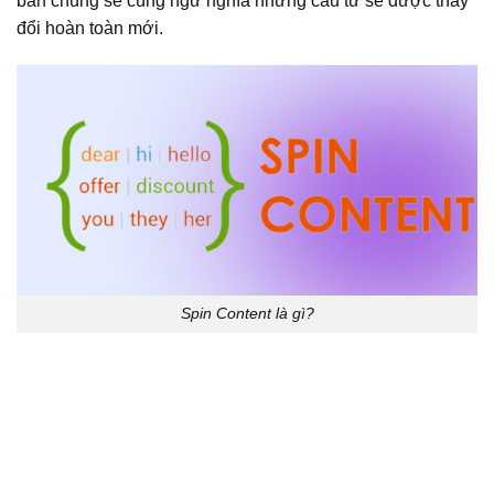
bản chúng sẽ cùng ngữ nghĩa nhưng câu từ sẽ được thay
đổi hoàn toàn mới.
Spin Content là gì?