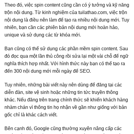
Theo đó, việc spin content cũng cần có ý tưởng và kỹ năng
trộn nội dung. Từ kinh nghiệm của tuilathao.com, việc trộn
nội dung là điều nên làm để tạo ra nhiều nội dung mới. Tuy
nhiên, bạn cần các phiên bản nội dung mới hoàn hảo,
unique và sử dụng các từ khóa mới.
Bạn cũng có thể sử dụng các phần mềm spin content. Sau
đó đọc qua một lần thủ công rồi sửa lại một vài chỗ để ngữ
nghĩa thích hợp nhất. Với hình thức này bạn có thể tạo ra
đến 300 nội dung mới mỗi ngày để SEO.
Tuy nhiên, những bài viết này nên dùng để đăng tại các
diễn đàn, site vệ sinh hoặc những tin tức truyền thông
khác. Nếu đăng trên trang chính thức sẽ khiến khách hàng
nhàm chán vì thông tin họ nhận về gần như giống với bản
gốc chỉ là khác cách viết.
Bên cạnh đó, Google cũng thường xuyên nâng cấp các