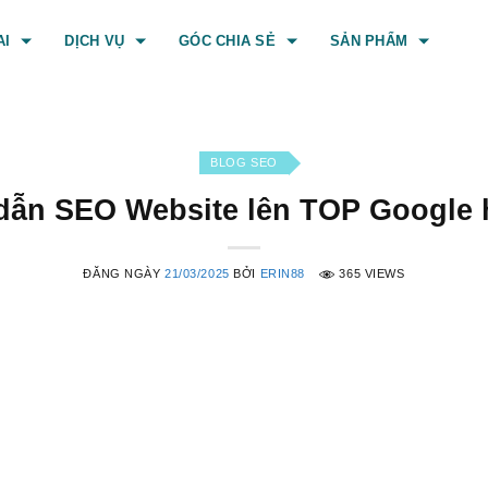
AI
DỊCH VỤ
GÓC CHIA SẺ
SẢN PHẨM
BLOG SEO
ẫn SEO Website lên TOP Google 
ĐĂNG NGÀY
21/03/2025
BỞI
ERIN88
365 VIEWS