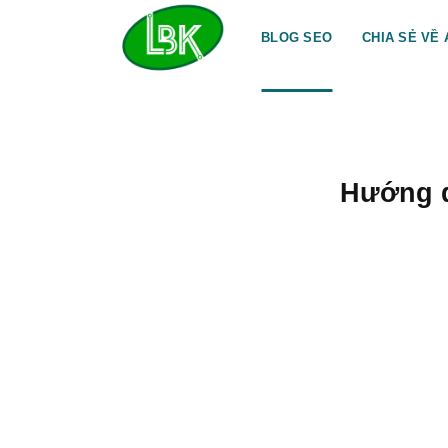
Bỏ
qua
BLOG SEO
CHIA SẺ VỀ 
nội
dung
Hướng d