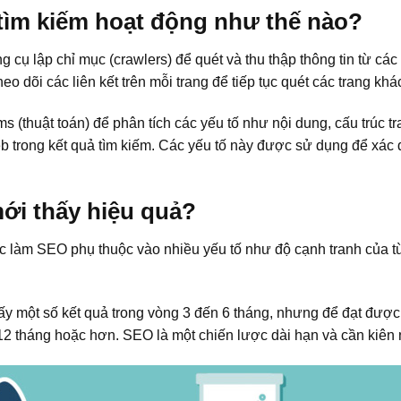
tìm kiếm hoạt động như thế nào?
cụ lập chỉ mục (crawlers) để quét và thu thập thông tin từ các 
eo dõi các liên kết trên mỗi trang để tiếp tục quét các trang khá
s (thuật toán) để phân tích các yếu tố như nội dung, cấu trúc t
b trong kết quả tìm kiếm. Các yếu tố này được sử dụng để xác đ
ới thấy hiệu quả?
ệc làm SEO phụ thuộc vào nhiều yếu tố như độ cạnh tranh của t
ấy một số kết quả trong vòng 3 đến 6 tháng, nhưng để đạt đượ
 12 tháng hoặc hơn. SEO là một chiến lược dài hạn và cần kiên 