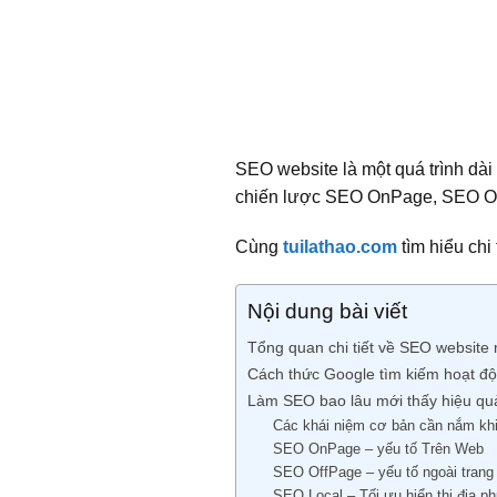
SEO website là một quá trình dài
chiến lược SEO OnPage, SEO Of
Cùng
tuilathao.com
tìm hiểu chi 
Nội dung bài viết
Tổng quan chi tiết về SEO website 
Cách thức Google tìm kiếm hoạt đ
Làm SEO bao lâu mới thấy hiệu qu
Các khái niệm cơ bản cần nắm kh
SEO OnPage – yếu tố Trên Web
SEO OffPage – yếu tố ngoài trang
SEO Local – Tối ưu hiển thị địa 