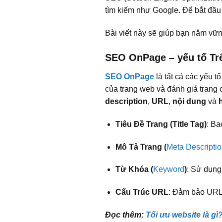
tìm kiếm như Google. Để bắt đầu
Bài viết này sẽ giúp bạn nắm vữn
SEO OnPage – yếu tố T
SEO OnPage
là tất cả các yếu t
của trang web và đánh giá trang
description
,
URL
,
nội dung
và
Tiêu Đề Trang (Title Tag)
: Ba
Mô Tả Trang (
Meta Descripti
Từ Khóa (
Keyword
)
: Sử dụng
Cấu Trúc URL
: Đảm bảo URL 
Đọc thêm:
Tối ưu website là gì