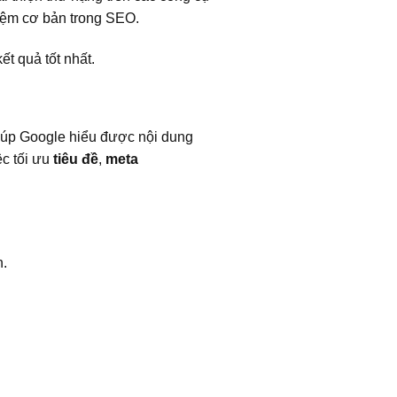
iệm cơ bản trong SEO.
t quả tốt nhất.
 giúp Google hiểu được nội dung
ệc tối ưu
tiêu đề
,
meta
h.