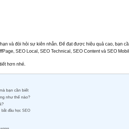
 hạn và đòi hỏi sự kiên nhẫn. Để đạt được hiệu quả cao, bạn c
fPage, SEO Local, SEO Technical, SEO Content và SEO Mobil
tiết hơn nhé.
mà bạn cần biết
ộng như thế nào?
ả?
i bắt đầu học SEO
phương