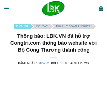
Bỏ
qua
nội
dung
DỊCH VỤ
ĐỐI TÁC
PHÁP LÝ DOANH NGHIỆP
Thông báo: LBK.VN đã hỗ trợ
Congtri.com thông báo website với
Bộ Công Thương thành công
ĐĂNG NGÀY
13/02/2025
BỞI
ERIN88
301 VIEWS