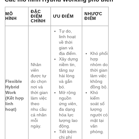
ĐẶC
MÔ
NHƯỢC
ĐIỂM
ƯU ĐIỂM
HÌNH
ĐIỂM
CHÍNH
Tự do,
linh hoạt
về thời
gian và
địa điểm.
Khó phối
Xây dựng
hợp
Nhân
niềm tin,
nhóm do
viên
tăng sự
thời gian
được tự
hài lòng
làm việc
Flexible
do chọn
và gắn
không
Hybrid
nơi và
bó.
đồng bộ.
Work
thời gian
Mở rộng
Khó
(Kết hợp
làm việc
nguồn
kiểm
linh
theo
ứng viên,
soát số
hoạt)
nhu cầu
đa dạng
lượng
cá nhân
hóa lực
người có
mỗi
lượng lao
mặt tại
ngày.
động.
văn
Tiết kiệm
phòng.
chi phí