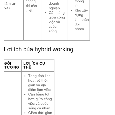
phòng
thông
làm từ
doanh
khi cần
tin.
xa)
nghiệp.
thiết.
Khó xây
Cân bằng
dựng
giữa công
tinh thần
việc và
đội
cuộc
nhóm.
sống.
Lợi ích của hybrid working
ĐỐI
LỢI ÍCH CỤ
TƯỢNG
THỂ
Tăng tính linh
hoạt về thời
gian và địa
điểm làm việc
Cân bằng tốt
hơn giữa công
việc và cuộc
sống cá nhân
Giảm thời gian