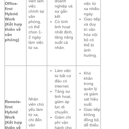
viên làm
doanh
Office-
việc từ
việc
nghiệp và
first
xa nhiều
chính tại
sự gắn
Hybrid
ngày.
văn
kết.
Work
Giao tiếp
phòng,
Có tính
(Kết hợp
và duy
có thể
linh hoạt
thiên về
trì văn
chọn 1-
nhất định,
văn
hóa nội
2 ngày
tăng năng
phòng)
bộ có
làm việc
suất cá
thể bị
từ xa.
nhân.
ảnh
hưởng.
Làm việc
Khó
từ bất cứ
khăn
đâu có
trong
internet.
quản lý
Tăng sự
và giám
linh hoạt,
Nhân
sát hiệu
Remote-
giảm áp
viên chủ
suất.
first
lực di
yếu làm
Giao tiếp
Hybrid
chuyển.
từ xa,
không
Work
Giảm chi
chỉ đến
đồng bộ,
(Kết hợp
phí vận
văn
dễ thiếu
thiên về
hành cho