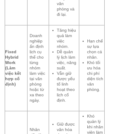
văn
phòng và
đi lại.
Tăng hiệu
Doanh
quả làm
nghiệp
việc
Hạn chế
ấn định
nhóm.
sự lựa
Fixed
lịch cụ
Dễ quản
chọn cá
Hybrid
thể cho
lý lịch làm
nhân.
Work
từng
việc, năng
Khó tối
(Làm
nhóm
suất.
ưu hóa
việc kết
làm việc
Vẫn giữ
chi phí
hợp cố
tại văn
được yếu
diện tích
định)
phòng
tố linh
văn
hoặc từ
hoạt theo
phòng.
xa theo
lịch cố
ngày.
định.
Khó
quản lý
Giữ được
khi nhân
Nhân
văn hóa
viên làm