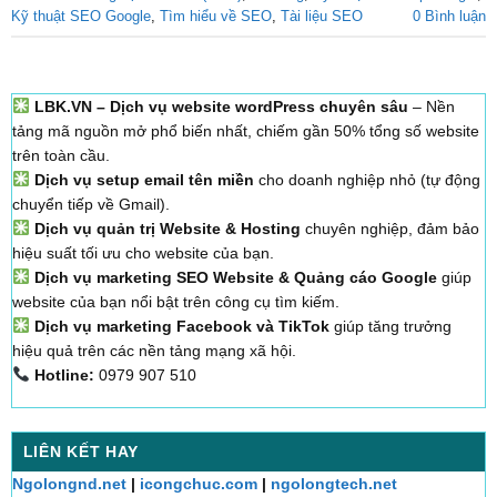
Kỹ thuật SEO Google
,
Tìm hiểu về SEO
,
Tài liệu SEO
0 Bình luận
LBK.VN – Dịch vụ website wordPress chuyên sâu
– Nền
tảng mã nguồn mở phổ biến nhất, chiếm gần 50% tổng số website
trên toàn cầu.
Dịch vụ setup email tên miền
cho doanh nghiệp nhỏ (tự động
chuyển tiếp về Gmail).
Dịch vụ quản trị Website & Hosting
chuyên nghiệp, đảm bảo
hiệu suất tối ưu cho website của bạn.
Dịch vụ marketing SEO Website & Quảng cáo Google
giúp
website của bạn nổi bật trên công cụ tìm kiếm.
Dịch vụ marketing Facebook và TikTok
giúp tăng trưởng
hiệu quả trên các nền tảng mạng xã hội.
Hotline:
0979 907 510
LIÊN KẾT HAY
Ngolongnd.net
|
icongchuc.com
|
ngolongtech.net