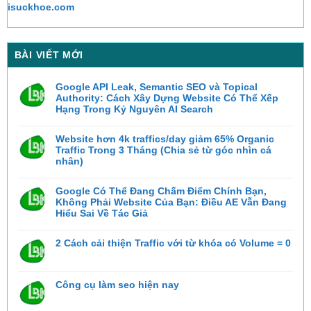
isuckhoe.com
BÀI VIẾT MỚI
Google API Leak, Semantic SEO và Topical
Authority: Cách Xây Dựng Website Có Thể Xếp
Hạng Trong Kỷ Nguyên AI Search
Không
có
bình
Website hơn 4k traffics/day giảm 65% Organic
luận
Traffic Trong 3 Tháng (Chia sẻ từ góc nhìn cá
ở
Google
nhân)
API
Không
Leak,
có
Semantic
bình
Google Có Thể Đang Chấm Điểm Chính Bạn,
SEO
luận
và
Không Phải Website Của Bạn: Điều AE Vẫn Đang
ở
Topical
Website
Hiểu Sai Về Tác Giả
Authority:
hơn
Cách
Không
4k
Xây
có
traffics/day
Dựng
bình
2 Cách cải thiện Traffic với từ khóa có Volume = 0
giảm
Website
luận
65%
Có
ở
Không
Organic
Thể
Google
có
Traffic
Xếp
Có
bình
Trong
Hạng
Thể
luận
3
Trong
Công cụ làm seo hiện nay
ở
Đang
Tháng
Kỷ
2
Chấm
(Chia
Nguyên
Không
Cách
Điểm
sẻ
AI
có
cải
Chính
từ