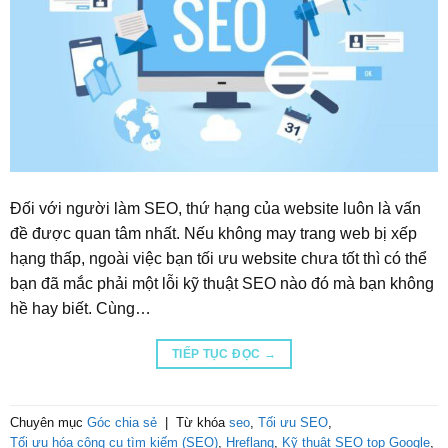
Đối với người làm SEO, thứ hạng của website luôn là vấn
đề được quan tâm nhất. Nếu không may trang web bị xếp
hạng thấp, ngoài việc bạn tối ưu website chưa tốt thì có thể
bạn đã mắc phải một lỗi kỹ thuật SEO nào đó mà bạn không
hề hay biết. Cùng…
TIẾP TỤC ĐỌC
→
Chuyên mục
Góc chia sẻ
|
Từ khóa
seo
,
Tối ưu SEO
,
Tối ưu hóa công cụ tìm kiếm (SEO)
,
Hreflang
,
Kỹ thuật SEO top Google
,