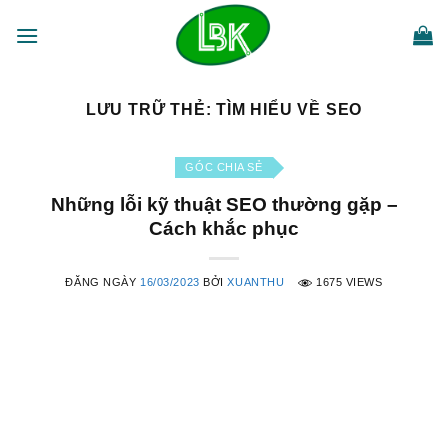
Bỏ
qua
nội
dung
LƯU TRỮ THẺ:
TÌM HIỂU VỀ SEO
GÓC CHIA SẺ
Những lỗi kỹ thuật SEO thường gặp –
Cách khắc phục
ĐĂNG NGÀY
16/03/2023
BỞI
XUANTHU
1675 VIEWS