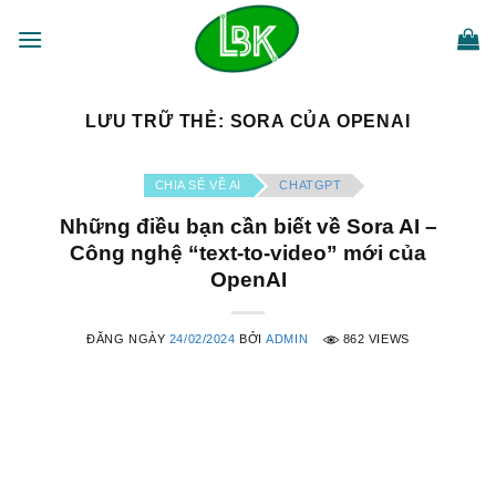
Bỏ
qua
nội
dung
LƯU TRỮ THẺ:
SORA CỦA OPENAI
CHIA SẺ VỀ AI
CHATGPT
Những điều bạn cần biết về Sora AI –
Công nghệ “text-to-video” mới của
OpenAI
ĐĂNG NGÀY
24/02/2024
BỞI
ADMIN
862 VIEWS