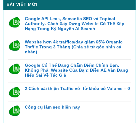
BÀI VIẾT MỚI
Google API Leak, Semantic SEO và Topical
Authority: Cách Xây Dựng Website Có Thể Xếp
Hạng Trong Kỷ Nguyên AI Search
Không
có
bình
Website hơn 4k traffics/day giảm 65% Organic
luận
Traffic Trong 3 Tháng (Chia sẻ từ góc nhìn cá
ở
Google
nhân)
API
Không
Leak,
có
Semantic
bình
Google Có Thể Đang Chấm Điểm Chính Bạn,
SEO
luận
và
Không Phải Website Của Bạn: Điều AE Vẫn Đang
ở
Topical
Website
Hiểu Sai Về Tác Giả
Authority:
hơn
Cách
Không
4k
Xây
có
traffics/day
Dựng
bình
2 Cách cải thiện Traffic với từ khóa có Volume = 0
giảm
Website
luận
65%
Có
ở
Không
Organic
Thể
Google
có
Traffic
Xếp
Có
bình
Trong
Hạng
Thể
luận
3
Trong
Công cụ làm seo hiện nay
ở
Đang
Tháng
Kỷ
2
Chấm
(Chia
Nguyên
Không
Cách
Điểm
sẻ
AI
có
cải
Chính
từ
Search
bình
thiện
Bạn,
góc
luận
Traffic
Không
nhìn
ở
với
Phải
cá
Công
từ
Website
nhân)
cụ
khóa
Của
làm
có
Bạn: