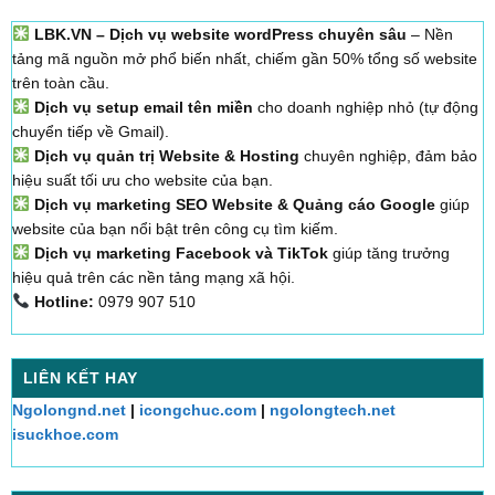
LBK.VN – Dịch vụ website wordPress chuyên sâu
– Nền
tảng mã nguồn mở phổ biến nhất, chiếm gần 50% tổng số website
trên toàn cầu.
Dịch vụ setup email tên miền
cho doanh nghiệp nhỏ (tự động
chuyển tiếp về Gmail).
Dịch vụ quản trị Website & Hosting
chuyên nghiệp, đảm bảo
hiệu suất tối ưu cho website của bạn.
Dịch vụ marketing SEO Website & Quảng cáo Google
giúp
website của bạn nổi bật trên công cụ tìm kiếm.
Dịch vụ marketing Facebook và TikTok
giúp tăng trưởng
hiệu quả trên các nền tảng mạng xã hội.
Hotline:
0979 907 510
LIÊN KẾT HAY
Ngolongnd.net
|
icongchuc.com
|
ngolongtech.net
isuckhoe.com