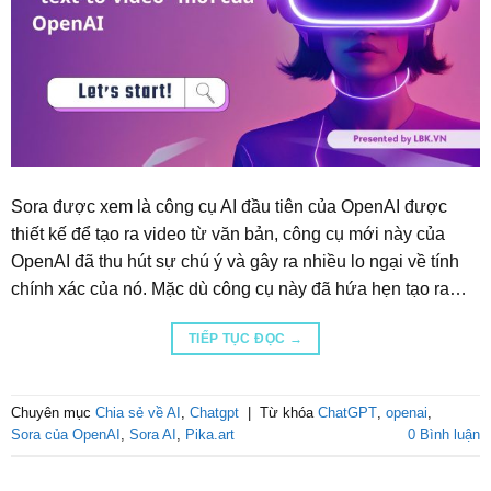
Sora được xem là công cụ AI đầu tiên của OpenAI được
thiết kế để tạo ra video từ văn bản, công cụ mới này của
OpenAI đã thu hút sự chú ý và gây ra nhiều lo ngại về tính
chính xác của nó. Mặc dù công cụ này đã hứa hẹn tạo ra…
TIẾP TỤC ĐỌC
→
Chuyên mục
Chia sẻ về AI
,
Chatgpt
|
Từ khóa
ChatGPT
,
openai
,
Sora của OpenAI
,
Sora AI
,
Pika.art
0 Bình luận