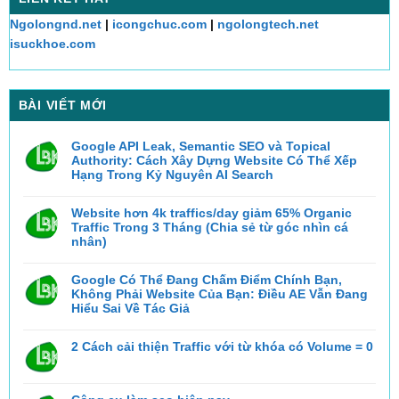
Ngolongnd.net
|
icongchuc.com
|
ngolongtech.net
isuckhoe.com
BÀI VIẾT MỚI
Google API Leak, Semantic SEO và Topical
Authority: Cách Xây Dựng Website Có Thể Xếp
Hạng Trong Kỷ Nguyên AI Search
Không
có
bình
Website hơn 4k traffics/day giảm 65% Organic
luận
Traffic Trong 3 Tháng (Chia sẻ từ góc nhìn cá
ở
Google
nhân)
API
Không
Leak,
có
Semantic
bình
Google Có Thể Đang Chấm Điểm Chính Bạn,
SEO
luận
và
Không Phải Website Của Bạn: Điều AE Vẫn Đang
ở
Topical
Website
Hiểu Sai Về Tác Giả
Authority:
hơn
Cách
Không
4k
Xây
có
traffics/day
Dựng
bình
2 Cách cải thiện Traffic với từ khóa có Volume = 0
giảm
Website
luận
65%
Có
ở
Không
Organic
Thể
Google
có
Traffic
Xếp
Có
bình
Trong
Hạng
Thể
luận
3
Trong