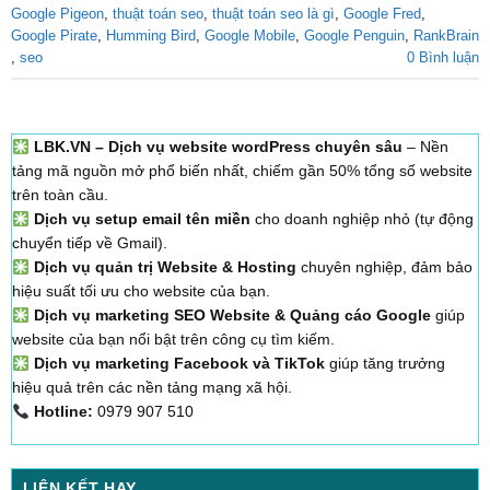
Google Pigeon
,
thuật toán seo
,
thuật toán seo là gì
,
Google Fred
,
Google Pirate
,
Humming Bird
,
Google Mobile
,
Google Penguin
,
RankBrain
,
seo
0 Bình luận
LBK.VN – Dịch vụ website wordPress chuyên sâu
– Nền
tảng mã nguồn mở phổ biến nhất, chiếm gần 50% tổng số website
trên toàn cầu.
Dịch vụ setup email tên miền
cho doanh nghiệp nhỏ (tự động
chuyển tiếp về Gmail).
Dịch vụ quản trị Website & Hosting
chuyên nghiệp, đảm bảo
hiệu suất tối ưu cho website của bạn.
Dịch vụ marketing SEO Website & Quảng cáo Google
giúp
website của bạn nổi bật trên công cụ tìm kiếm.
Dịch vụ marketing Facebook và TikTok
giúp tăng trưởng
hiệu quả trên các nền tảng mạng xã hội.
Hotline:
0979 907 510
LIÊN KẾT HAY