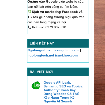
Quảng cáo Google
giúp website của
bạn nổi bật trên công cụ tìm kiếm.
Dịch vụ marketing Facebook và
TikTok
giúp tăng trưởng hiệu quả trên
các nền tảng mạng xã hội.
Hotline:
0979 907 510
LIÊN KẾT HAY
Ngolongnd.net
|
icongchuc.com
|
ngolongtech.net
isuckhoe.com
BÀI VIẾT MỚI
Google API Leak,
Semantic SEO và Topical
Authority: Cách Xây
Dựng Website Có Thể
Xếp Hạng Trong Kỷ
Nguyên AI Search