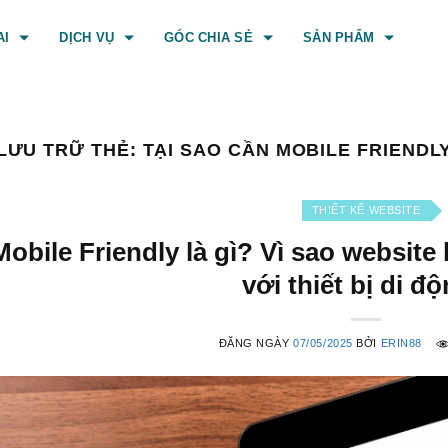
AI
DỊCH VỤ
GÓC CHIA SẺ
SẢN PHẨM
LƯU TRỮ THẺ:
TẠI SAO CẦN MOBILE FRIENDL
THIẾT KẾ WEBSITE
Mobile Friendly là gì? Vì sao website
với thiết bị di đ
ĐĂNG NGÀY
07/05/2025
BỞI
ERIN88