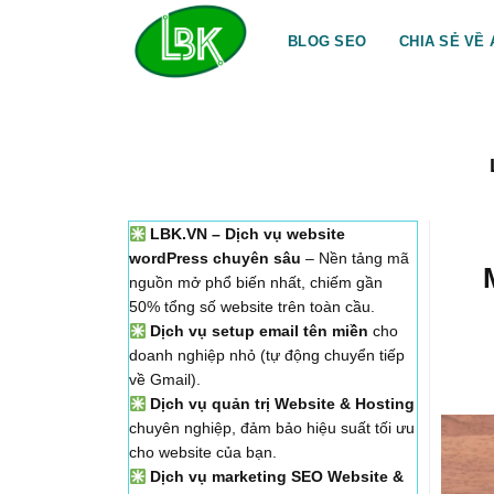
Bỏ
qua
BLOG SEO
CHIA SẺ VỀ 
nội
dung
LBK.VN – Dịch vụ website
wordPress chuyên sâu
– Nền tảng mã
nguồn mở phổ biến nhất, chiếm gần
50% tổng số website trên toàn cầu.
Dịch vụ setup email tên miền
cho
doanh nghiệp nhỏ (tự động chuyển tiếp
về Gmail).
Dịch vụ quản trị Website & Hosting
chuyên nghiệp, đảm bảo hiệu suất tối ưu
cho website của bạn.
Dịch vụ marketing SEO Website &