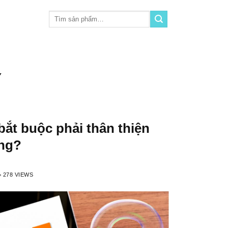
Tìm
kiếm:
Y
 bắt buộc phải thân thiện
ộng?
278 VIEWS