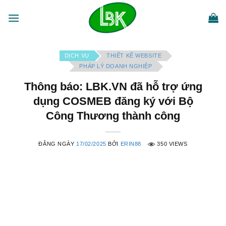
Bỏ
qua
nội
dung
DỊCH VỤ
THIẾT KẾ WEBSITE
PHÁP LÝ DOANH NGHIỆP
Thông báo: LBK.VN đã hỗ trợ ứng
dụng COSMEB đăng ký với Bộ
Công Thương thành công
ĐĂNG NGÀY
17/02/2025
BỞI
ERIN88
350 VIEWS