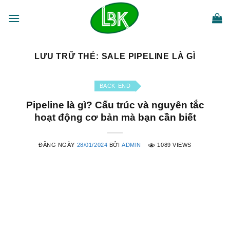
Bỏ
qua
nội
dung
LƯU TRỮ THẺ:
SALE PIPELINE LÀ GÌ
BACK-END
Pipeline là gì? Cấu trúc và nguyên tắc
hoạt động cơ bản mà bạn cần biết
ĐĂNG NGÀY
28/01/2024
BỞI
ADMIN
1089 VIEWS