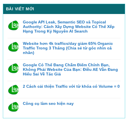
BÀI VIẾT MỚI
Google API Leak, Semantic SEO và Topical
Authority: Cách Xây Dựng Website Có Thể Xếp
Hạng Trong Kỷ Nguyên AI Search
Không
có
bình
Website hơn 4k traffics/day giảm 65% Organic
luận
Traffic Trong 3 Tháng (Chia sẻ từ góc nhìn cá
ở
Google
nhân)
API
Không
Leak,
có
Semantic
bình
Google Có Thể Đang Chấm Điểm Chính Bạn,
SEO
luận
và
Không Phải Website Của Bạn: Điều AE Vẫn Đang
ở
Topical
Website
Hiểu Sai Về Tác Giả
Authority:
hơn
Cách
Không
4k
Xây
có
traffics/day
Dựng
bình
2 Cách cải thiện Traffic với từ khóa có Volume = 0
giảm
Website
luận
65%
Có
ở
Không
Organic
Thể
Google
có
Traffic
Xếp
Có
bình
Trong
Hạng
Thể
luận
3
Trong
Công cụ làm seo hiện nay
ở
Đang
Tháng
Kỷ
2
Chấm
(Chia
Nguyên
Không
Cách
Điểm
sẻ
AI
có
cải
Chính
từ
Search
bình
thiện
Bạn,
góc
luận
Traffic
Không
nhìn
ở
với
Phải
cá
Công
từ
Website
nhân)
cụ