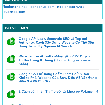
Ngolongnd.net
|
icongchuc.com
|
ngolongtech.net
isuckhoe.com
BÀI VIẾT MỚI
Google API Leak, Semantic SEO và Topical
Authority: Cách Xây Dựng Website Có Thể Xếp
Hạng Trong Kỷ Nguyên AI Search
Không
có
bình
Website hơn 4k traffics/day giảm 65% Organic
luận
Traffic Trong 3 Tháng (Chia sẻ từ góc nhìn cá
ở
Google
nhân)
API
Không
Leak,
có
Semantic
bình
Google Có Thể Đang Chấm Điểm Chính Bạn,
SEO
luận
và
Không Phải Website Của Bạn: Điều AE Vẫn Đang
ở
Topical
Website
Hiểu Sai Về Tác Giả
Authority:
hơn
Cách
Không
4k
Xây
có
traffics/day
Dựng
bình
2 Cách cải thiện Traffic với từ khóa có Volume = 0
giảm
Website
luận
65%
Có
ở
Không
Organic
Thể
Google
có
Traffic
Xếp
Có
bình
Trong
Hạng
Thể
luận
3
Trong