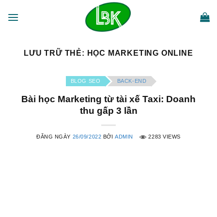
Bỏ
qua
nội
dung
LƯU TRỮ THẺ:
HỌC MARKETING ONLINE
BLOG SEO
BACK-END
Bài học Marketing từ tài xế Taxi: Doanh
thu gấp 3 lần
ĐĂNG NGÀY
26/09/2022
BỞI
ADMIN
2283 VIEWS