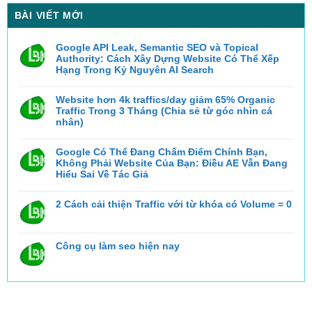
BÀI VIẾT MỚI
Google API Leak, Semantic SEO và Topical
Authority: Cách Xây Dựng Website Có Thể Xếp
Hạng Trong Kỷ Nguyên AI Search
Không
có
bình
Website hơn 4k traffics/day giảm 65% Organic
luận
Traffic Trong 3 Tháng (Chia sẻ từ góc nhìn cá
ở
Google
nhân)
API
Không
Leak,
có
Semantic
bình
Google Có Thể Đang Chấm Điểm Chính Bạn,
SEO
luận
và
Không Phải Website Của Bạn: Điều AE Vẫn Đang
ở
Topical
Website
Hiểu Sai Về Tác Giả
Authority:
hơn
Cách
Không
4k
Xây
có
traffics/day
Dựng
bình
2 Cách cải thiện Traffic với từ khóa có Volume = 0
giảm
Website
luận
65%
Có
ở
Không
Organic
Thể
Google
có
Traffic
Xếp
Có
bình
Trong
Hạng
Thể
luận
3
Trong
Công cụ làm seo hiện nay
ở
Đang
Tháng
Kỷ
2
Chấm
(Chia
Nguyên
Không
Cách
Điểm
sẻ
AI
có
cải
Chính
từ
Search
bình
thiện
Bạn,
góc
luận
Traffic
Không
nhìn
ở
với
Phải
cá
Công
từ
Website
nhân)
cụ
khóa
Của
làm