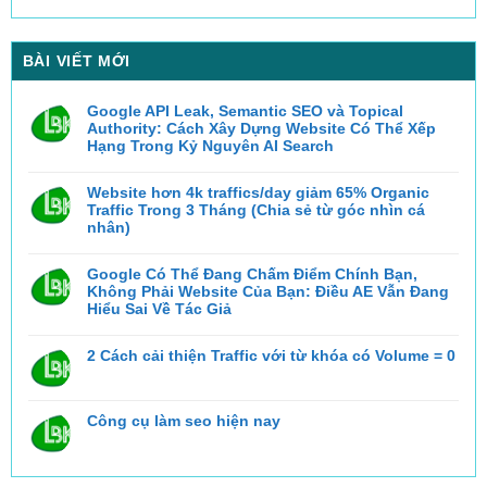
BÀI VIẾT MỚI
Google API Leak, Semantic SEO và Topical
Authority: Cách Xây Dựng Website Có Thể Xếp
Hạng Trong Kỷ Nguyên AI Search
Không
có
bình
Website hơn 4k traffics/day giảm 65% Organic
luận
Traffic Trong 3 Tháng (Chia sẻ từ góc nhìn cá
ở
Google
nhân)
API
Không
Leak,
có
Semantic
bình
Google Có Thể Đang Chấm Điểm Chính Bạn,
SEO
luận
và
Không Phải Website Của Bạn: Điều AE Vẫn Đang
ở
Topical
Website
Hiểu Sai Về Tác Giả
Authority:
hơn
Cách
Không
4k
Xây
có
traffics/day
Dựng
bình
2 Cách cải thiện Traffic với từ khóa có Volume = 0
giảm
Website
luận
65%
Có
ở
Không
Organic
Thể
Google
có
Traffic
Xếp
Có
bình
Trong
Hạng
Thể
luận
3
Trong
Công cụ làm seo hiện nay
ở
Đang
Tháng
Kỷ
2
Chấm
(Chia
Nguyên
Không
Cách
Điểm
sẻ
AI
có
cải
Chính
từ
Search
bình
thiện
Bạn,
góc
luận
Traffic
Không
nhìn