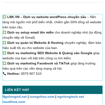
LBK.VN – Dịch vụ website wordPress chuyên sâu
– Nền
tảng mã nguồn mở phổ biến nhất, chiếm gần 50% tổng số website
trên toàn cầu.
Dịch vụ setup email tên miền
cho doanh nghiệp nhỏ (tự động
chuyển tiếp về Gmail).
Dịch vụ quản trị Website & Hosting
chuyên nghiệp, đảm bảo
hiệu suất tối ưu cho website của bạn.
Dịch vụ marketing SEO Website & Quảng cáo Google
giúp
website của bạn nổi bật trên công cụ tìm kiếm.
Dịch vụ marketing Facebook và TikTok
giúp tăng trưởng
hiệu quả trên các nền tảng mạng xã hội.
Hotline:
0979 907 510
LIÊN KẾT HAY
Ngolongnd.net
|
icongchuc.com
|
ngolongtech.net
isuckhoe.com