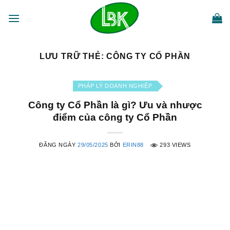
Bỏ
qua
nội
dung
LƯU TRỮ THẺ:
CÔNG TY CỔ PHẦN
PHÁP LÝ DOANH NGHIỆP
Công ty Cổ Phần là gì? Ưu và nhược
điểm của công ty Cổ Phần
ĐĂNG NGÀY
29/05/2025
BỞI
ERIN88
293 VIEWS