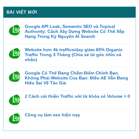
BÀI VIẾT MỚI
Google API Leak, Semantic SEO và Topical
Authority: Cách Xây Dựng Website Có Thể Xếp
Hạng Trong Kỷ Nguyên AI Search
Không
có
bình
Website hơn 4k traffics/day giảm 65% Organic
luận
Traffic Trong 3 Tháng (Chia sẻ từ góc nhìn cá
ở
Google
nhân)
API
Không
Leak,
có
Semantic
bình
Google Có Thể Đang Chấm Điểm Chính Bạn,
SEO
luận
và
Không Phải Website Của Bạn: Điều AE Vẫn Đang
ở
Topical
Website
Hiểu Sai Về Tác Giả
Authority:
hơn
Cách
Không
4k
Xây
có
traffics/day
Dựng
bình
2 Cách cải thiện Traffic với từ khóa có Volume = 0
giảm
Website
luận
65%
Có
ở
Không
Organic
Thể
Google
có
Traffic
Xếp
Có
bình
Trong
Hạng
Thể
luận
3
Trong
Công cụ làm seo hiện nay
ở
Đang
Tháng
Kỷ
2
Chấm
(Chia
Nguyên
Không
Cách
Điểm
sẻ
AI
có
cải
Chính
từ
Search
bình
thiện
Bạn,
góc
luận
Traffic
Không
nhìn
ở
với
Phải
cá
Công